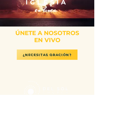
IGLESIA
en línea.
ÚNETE A NOSOTROS
EN VIVO
¿NECESITAS ORACIÓN?
11501 Vista Del Sol, El Paso, TX 79936
-