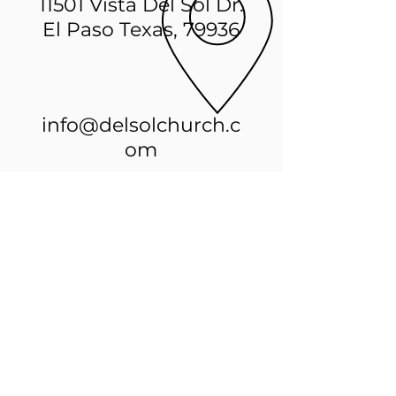
11501 Vista Del Sol Dr.
El Paso Texas, 79936
info@delsolchurch.c
om
11501 Vista Del Sol, El Paso, TX 79936
-